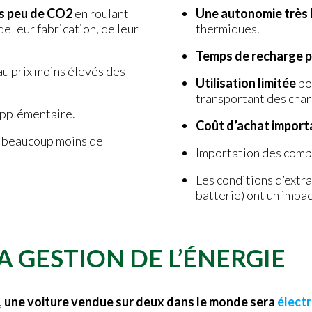
s peu de CO2
en roulant
Une autonomie très 
de leur fabrication, de leur
thermiques.
Temps de recharge p
au prix moins élevés des
Utilisation limitée
po
transportant des char
supplémentaire.
Coût d’achat import
e beaucoup moins de
Importation des compo
Les conditions d’extra
batterie) ont un impac
A GESTION DE L’ÉNERGIE
,
une voiture vendue sur deux dans le monde sera
élect