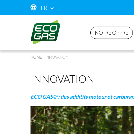
FR
NOTRE OFFRE
HOME
|
INNOVATION
INNOVATION
ECO GAS® : des additifs moteur et carbura