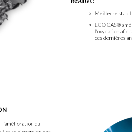
Résultat :
Meilleure stabi
ECO GAS® amélio
l’oxydation afin
ces dernières a
ON
l’amélioration du
illeure dispersion des