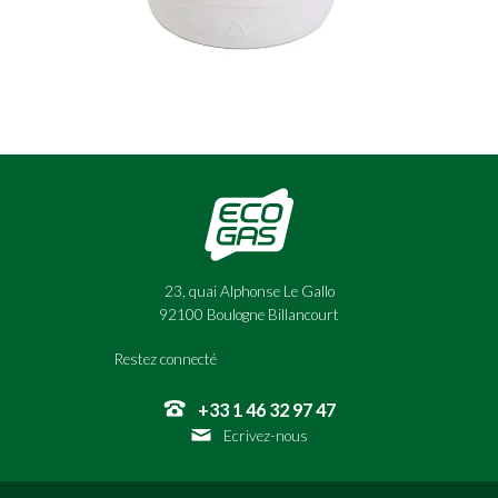
23, quai Alphonse Le Gallo
92100 Boulogne Billancourt
Restez connecté
+33 1 46 32 97 47
Ecrivez-nous