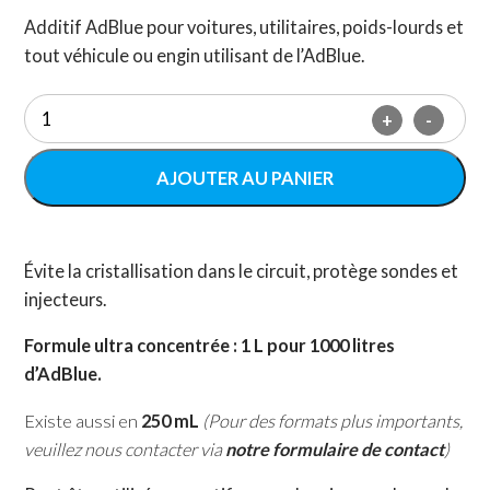
Additif AdBlue pour voitures, utilitaires, poids-lourds et
tout véhicule ou engin utilisant de l’AdBlue.
quantité
+
-
de
PureBlue
–
AJOUTER AU PANIER
Additif
AdBlue
1
L
(Spécial
Évite la cristallisation dans le circuit, protège sondes et
Cuve)
injecteurs.
Formule ultra concentrée : 1 L pour 1000 litres
d’AdBlue.
Existe aussi en
250 mL
(Pour des formats plus importants,
veuillez nous contacter via
notre formulaire de contact
)